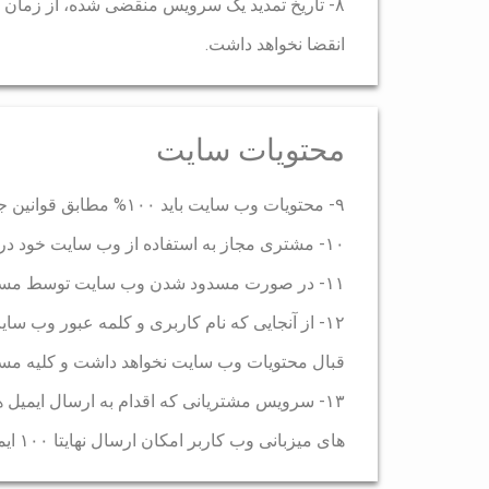
۸- تاریخ تمدید یک سرویس منقضی شده، از زمان تا
انقضا نخواهد داشت.
محتویات سایت
۹- محتویات وب سایت باید ۱۰۰% مطابق قوانین جمهوری اسلامی ایران باشد.
۱۰- مشتری مجاز به استفاده از وب سایت خود در زمینه هک و کرک و کلیه شاخه ها و زیر شاخه های آن نمی باشد.
۱۱- در صورت مسدود شدن وب سایت توسط مسئولین ذیربط، هیچ مسئولیتی به عهده گروه نمی باشد.
۱۲- از آنجایی که نام کاربری و کلمه عبور وب
قبال محتویات وب سایت نخواهد داشت و کلیه مسئ
۱۳- سرویس مشتریانی که اقدام به ارسال ایمیل 
های میزبانی وب کاربر امکان ارسال نهایتا ۱۰۰ ایمیل با اینتروال زمانی در پروسه زمانی یک ساعت را از طریق وب میل هاست و یا نرم افزار های مرتبط با آن را دارد.