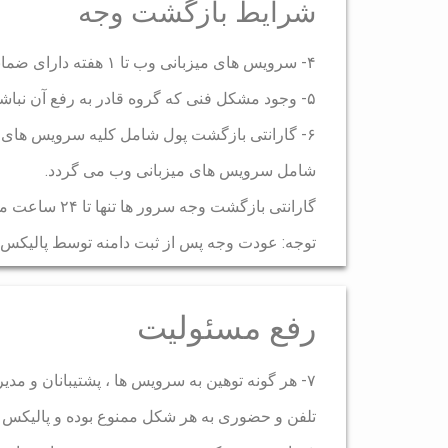
شرایط بازگشت وجه
۴- سرویس های میزبانی وب تا ۱ هفته دارای ضمانت عودت وجه به میزان ۸۰ درصد مبلغ فاکتور پرداختی می باشند.
۵- وجود مشکل فنی که گروه قادر به رفع آن نباشد(غیر از اینکه ماژولی در اسکریپت مورد استفاده قرار گرفته باشد که به دلایلی بر روی سرور فعال نباشد)
۶- گارانتی بازگشت پول شامل کلیه سرویس های اق
شامل سرویس های میزبانی وب می گردد.
گارانتی بازگشت وجه سرور ها تنها تا ۲۴ ساعت می باشد و فقط در صورتی بازگشت داده می شود که سرور دارای مشکلاتی باشد که ما نتوانیم آنرا حل کنیم.
توجه: عودت وجه پس از ثبت دامنه توسط پالیکس ام
رفع مسئولیت
۷- هر گونه توهین به سرویس ها ، پشتیبانان و مد
تلفن و حضوری به هر شکل ممنوع بوده و پالیکس 