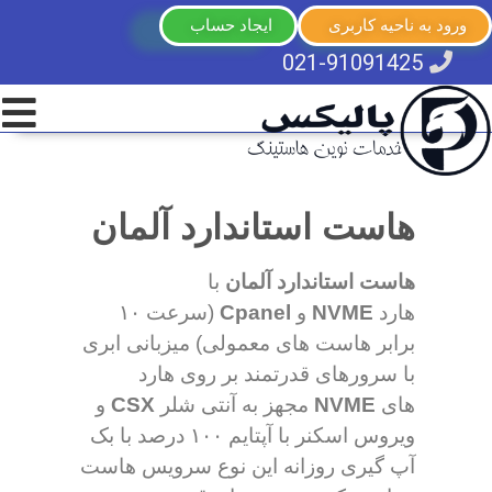
ورود به ناحیه کاربری
ایجاد حساب
021-91091425
هاست استاندارد آلمان
هاست استاندارد آلمان
با
هارد
NVME
و
Cpanel
(سرعت ۱۰
برابر هاست های معمولی) میزبانی ابری
با سرورهای قدرتمند بر روی هارد
های
NVME
مجهز به آنتی شلر
CSX
و
ویروس اسکنر با آپتایم ۱۰۰ درصد با بک
آپ گیری روزانه این نوع سرویس هاست