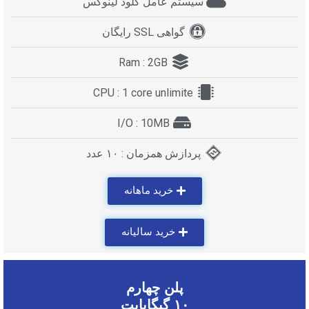
سیستم عامل کلود لینوکس
گواهی SSL رایگان
Ram : 2GB
CPU : 1 core unlimite
I/O : 10MB
پردازش همزمان : ۱۰ عدد
خرید ماهانه
خرید سالیانه
پلن چهارم
۱۰ گیگابایت