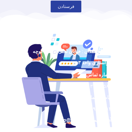
فرستادن
آدرس : همدان : خیابان تختی – نبش کوچه
خوانساری واحد ۳
شماره تماس:
۰۸۱۳۲۵۲۰۵۸۶
پیامک و تماس :
۰۹۱۹۹۹۲۰۳۱۳
آدرس ایمیل : info@palix.ir