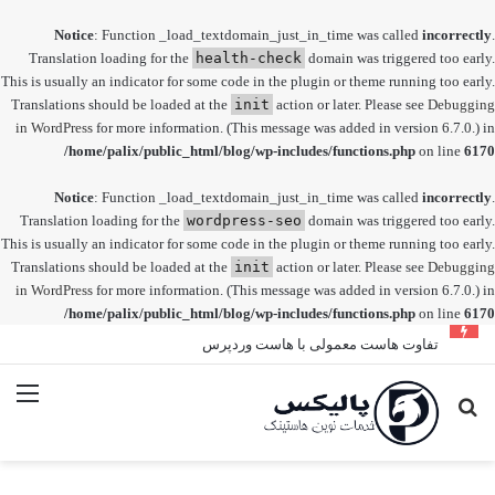
Notice
: Function _load_textdomain_just_in_time was called
incorrectly
.
Translation loading for the
health-check
domain was triggered too early.
This is usually an indicator for some code in the plugin or theme running too early.
Translations should be loaded at the
init
action or later. Please see
Debugging
in WordPress
for more information. (This message was added in version 6.7.0.) in
/home/palix/public_html/blog/wp-includes/functions.php
on line
6170
Notice
: Function _load_textdomain_just_in_time was called
incorrectly
.
Translation loading for the
wordpress-seo
domain was triggered too early.
This is usually an indicator for some code in the plugin or theme running too early.
Translations should be loaded at the
init
action or later. Please see
Debugging
in WordPress
for more information. (This message was added in version 6.7.0.) in
/home/palix/public_html/blog/wp-includes/functions.php
on line
6170
تفاوت هاست معمولی با هاست وردپرس
جستجو
منو
برای