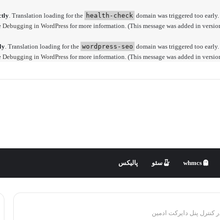
ctly
. Translation loading for the
health-check
domain was triggered too early. 
e
Debugging in WordPress
for more information. (This message was added in version
ly
. Translation loading for the
wordpress-seo
domain was triggered too early. 
e
Debugging in WordPress
for more information. (This message was added in version
whmcs
سئو
پالیکس
کنترل پنل دایرکت ادمین