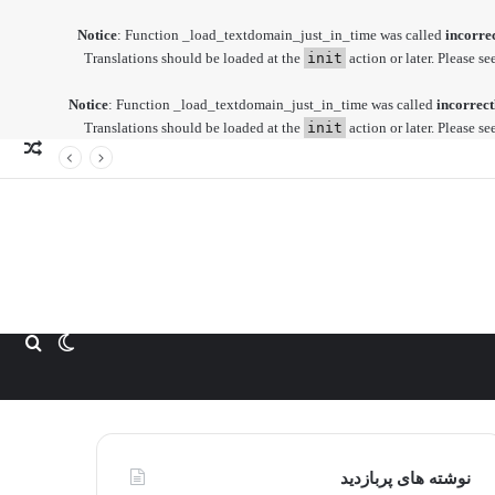
Notice
: Function _load_textdomain_just_in_time was called
incorre
Translations should be loaded at the
init
action or later. Please se
Notice
: Function _load_textdomain_just_in_time was called
incorrect
Translations should be loaded at the
init
action or later. Please se
نوش
تصا
تغییر
جست
پوسته
برا
نوشته های پربازدید