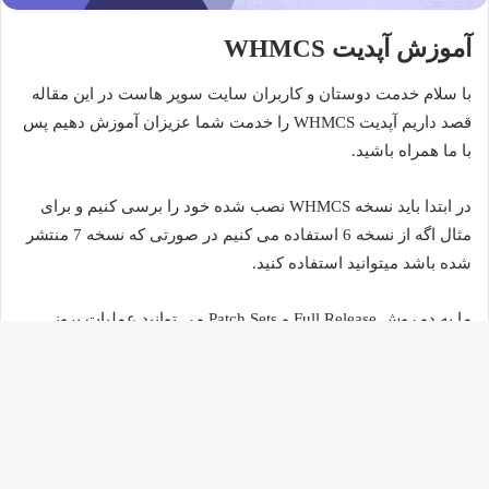
آموزش آپدیت WHMCS
با سلام خدمت دوستان و کاربران سایت سوپر هاست در این مقاله
قصد داریم آپدیت WHMCS را خدمت شما عزیزان آموزش دهیم پس
با ما همراه باشید.
در ابتدا باید نسخه WHMCS نصب شده خود را برسی کنیم و برای
مثال اگه از نسخه 6 استفاده می کنیم در صورتی که نسخه 7 منتشر
شده باشد میتوانید استفاده کنید.
ما به دو روش Full Release و Patch Sets می توانید عملیات بروز
رسانی را انجام دهیم.
روش اول(Full Release)
دکم
در این روش فایل WHMCS را از سایت WHMCS دانلود می کنیم و
باز
تمامی فایل ها را جایگزین فایل های نصب شده می کنیم.
به