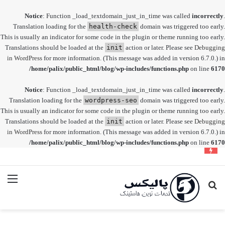
Notice
: Function _load_textdomain_just_in_time was called
incorrectly
.
Translation loading for the
health-check
domain was triggered too early.
This is usually an indicator for some code in the plugin or theme running too early.
Translations should be loaded at the
init
action or later. Please see
Debugging
in WordPress
for more information. (This message was added in version 6.7.0.) in
/home/palix/public_html/blog/wp-includes/functions.php
on line
6170
Notice
: Function _load_textdomain_just_in_time was called
incorrectly
.
Translation loading for the
wordpress-seo
domain was triggered too early.
This is usually an indicator for some code in the plugin or theme running too early.
Translations should be loaded at the
init
action or later. Please see
Debugging
in WordPress
for more information. (This message was added in version 6.7.0.) in
/home/palix/public_html/blog/wp-includes/functions.php
on line
6170
رفع مشکل نمایش حروف فارسی در کنترل پنل دایرکت ادمین
جستجو
منو
برای