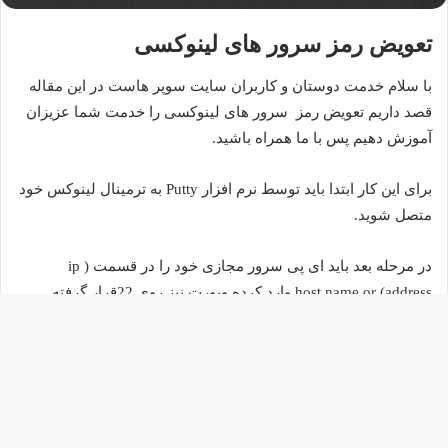
تعویض رمز سرور های لینوکسی
با سلام خدمت دوستان و کاربران سایت سوپر هاست در این مقاله
قصد داریم تعویض رمز سرور های لینوکسی را خدمت شما عزیزان
آموزش دهیم پس با ما همراه باشید.
برای این کار ابتدا باید توسط نرم افزار Putty به ترمینال لینوکس خود
متصل شوید.
در مرحله بعد باید ای پی سرور مجازی خود را در قسمت ( ip
address) host name or وارد کرده وپورت نیز روی 22قرار گرفته
سپس روی گزینه open کلیک کنید.
دکم
باز
به