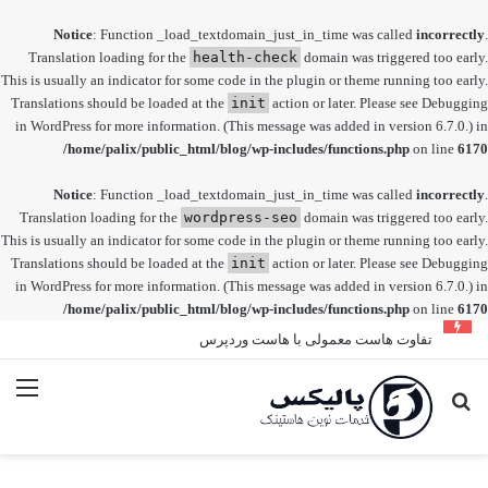
Notice
: Function _load_textdomain_just_in_time was called
incorrectly
.
Translation loading for the
health-check
domain was triggered too early.
This is usually an indicator for some code in the plugin or theme running too early.
Translations should be loaded at the
init
action or later. Please see
Debugging
in WordPress
for more information. (This message was added in version 6.7.0.) in
/home/palix/public_html/blog/wp-includes/functions.php
on line
6170
Notice
: Function _load_textdomain_just_in_time was called
incorrectly
.
Translation loading for the
wordpress-seo
domain was triggered too early.
This is usually an indicator for some code in the plugin or theme running too early.
Translations should be loaded at the
init
action or later. Please see
Debugging
in WordPress
for more information. (This message was added in version 6.7.0.) in
/home/palix/public_html/blog/wp-includes/functions.php
on line
6170
تفاوت هاست معمولی با هاست وردپرس
جستجو
منو
برای