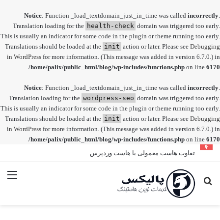
Notice
: Function _load_textdomain_just_in_time was called
incorrectly
.
Translation loading for the
health-check
domain was triggered too early.
This is usually an indicator for some code in the plugin or theme running too early.
Translations should be loaded at the
init
action or later. Please see
Debugging
in WordPress
for more information. (This message was added in version 6.7.0.) in
/home/palix/public_html/blog/wp-includes/functions.php
on line
6170
Notice
: Function _load_textdomain_just_in_time was called
incorrectly
.
Translation loading for the
wordpress-seo
domain was triggered too early.
This is usually an indicator for some code in the plugin or theme running too early.
Translations should be loaded at the
init
action or later. Please see
Debugging
in WordPress
for more information. (This message was added in version 6.7.0.) in
/home/palix/public_html/blog/wp-includes/functions.php
on line
6170
تفاوت هاست معمولی با هاست وردپرس
جستجو
منو
برای