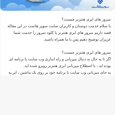
سرور های ابری هتنزنر چیست؟
با سلام خدمت دوستان و کاربران سایت سوپر هاست در این مقاله
قصد داریم سرور های ابری هتنزنر یا کلود سرور را خدمت شما
عزیزان توضیح دهیم پس با ما همراه باشید.
سرور های ابری هتنزنر چیست؟
اگر تا به حال به دنبال میزبانی و راه اندازی وب سایت یا برنامه ای
بوده اید ، با اصطلاح میزبانی ابری هتنزنر روبرو شده اید.
به جای میزبانی وب سایت یا برنامه خود بر روی یک ماشین ، ابر به
شما امکان می دهد داده های خود را در چندین سرور بهم پیوسته ،
که در یک منطقه جغرافیایی گسترده قرار دارند ، پخش کنید. این
سرورها
فقط در یک محیط مجازی وجود دارند – از این رو کلود سرور
دکم
نامیده می شوند.
باز
این واقعیت که میزبانی ابری از قدرت
محاسباتی
ماشین های
بیشماری استفاده می کند به این معنی است که شما نه تنها پتانسیل
به