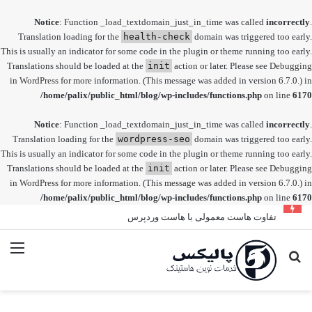
Notice
: Function _load_textdomain_just_in_time was called
incorrectly
.
Translation loading for the
health-check
domain was triggered too early.
This is usually an indicator for some code in the plugin or theme running too early.
Translations should be loaded at the
init
action or later. Please see
Debugging
in WordPress
for more information. (This message was added in version 6.7.0.) in
/home/palix/public_html/blog/wp-includes/functions.php
on line
6170
Notice
: Function _load_textdomain_just_in_time was called
incorrectly
.
Translation loading for the
wordpress-seo
domain was triggered too early.
This is usually an indicator for some code in the plugin or theme running too early.
Translations should be loaded at the
init
action or later. Please see
Debugging
in WordPress
for more information. (This message was added in version 6.7.0.) in
/home/palix/public_html/blog/wp-includes/functions.php
on line
6170
تفاوت هاست معمولی با هاست وردپرس
جستجو
منو
برای