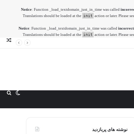
Notice
: Function _load_textdomain_just_in_time was called
incorre
Translations should be loaded at the
init
action or later. Please se
Notice
: Function _load_textdomain_just_in_time was called
incorrect
Translations should be loaded at the
init
action or later. Please se
نوش
تصا
تغییر
جست
پوسته
برا
نوشته های پربازدید