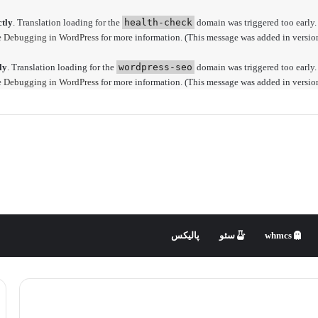
ctly
. Translation loading for the
health-check
domain was triggered too early. 
e
Debugging in WordPress
for more information. (This message was added in version
ly
. Translation loading for the
wordpress-seo
domain was triggered too early. 
e
Debugging in WordPress
for more information. (This message was added in version
whmcs
سئو
پالیکس